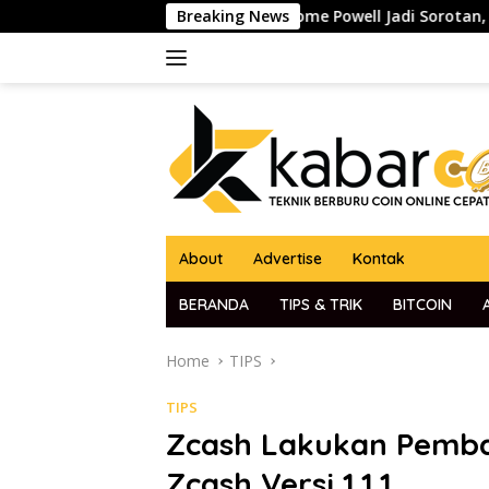
Skip
to Ketua The Fed Jerome Powell Jadi Sorotan, Pasar Kripto dan
Breaking News
to
content
About
Advertise
Kontak
BERANDA
TIPS & TRIK
BITCOIN
Home
TIPS
TIPS
Zcash Lakukan Pemb
Zcash Versi 1.1.1