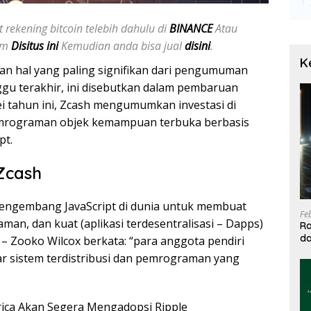
 rekening bitcoin telebih dahulu di
BINANCE
Atau
jam
Disitus ini
Kemudian anda bisa jual
disini
.
K
kan hal yang paling signifikan dari pengumuman
gu terakhir, ini disebutkan dalam pembaruan
i tahun ini, Zcash mengumumkan investasi di
emrograman objek kemampuan terbuka berbasis
pt.
Zcash
 pengembang JavaScript di dunia untuk membuat
Fe
 aman, dan kuat (aplikasi terdesentralisasi – Dapps)
Ra
da
 – Zooko Wilcox berkata: “para anggota pendiri
T
ar sistem terdistribusi dan pemrograman yang
ica Akan Segera Mengadopsi Ripple