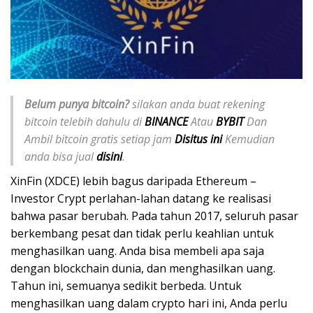
Belum punya bitcoin?
silakan anda buat rekening
bitcoin telebih dahulu di
BINANCE
Atau
BYBIT
Dan
Ambil bitcoin gratis setiap jam
Disitus ini
Kemudian
anda bisa jual
disini
.
XinFin (XDCE) lebih bagus daripada Ethereum –
Investor Crypt perlahan-lahan datang ke realisasi
bahwa pasar berubah. Pada tahun 2017, seluruh pasar
berkembang pesat dan tidak perlu keahlian untuk
menghasilkan uang. Anda bisa membeli apa saja
dengan blockchain dunia, dan menghasilkan uang.
Tahun ini, semuanya sedikit berbeda. Untuk
menghasilkan uang dalam crypto hari ini, Anda perlu