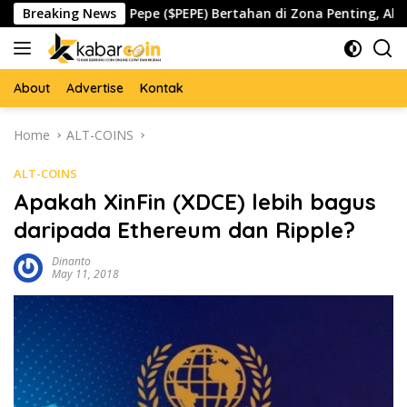
Skip
a
Breaking News
Pepe ($PEPE) Bertahan di Zona Penting, Akankah Mem
to
content
About
Advertise
Kontak
Home
ALT-COINS
ALT-COINS
Apakah XinFin (XDCE) lebih bagus
daripada Ethereum dan Ripple?
Dinanto
May 11, 2018