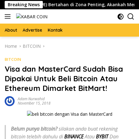
Skip
Pepe ($PEPE) Bertahan di Zona Penting, Akankah Memicu Lon
Breaking News
to
content
About
Advertise
Kontak
Home
BITCOIN
BITCOIN
Visa dan MasterCard Sudah Bisa
Dipakai Untuk Beli Bitcoin Atau
Ethereum Dimarket BitMart!
Adam Nurwahid
November 15, 2018
Belum punya bitcoin?
silakan anda buat rekening
bitcoin telebih dahulu di
BINANCE
Atau
BYBIT
Dan