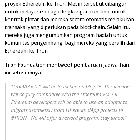
proyek Ethereum ke Tron. Mesin tersebut dibangun
untuk melayani sebagai lingkungan run-time untuk
kontrak pintar dan mereka secara otomatis melakukan
transaksi yang diperlukan pada blockchain. Selain itu,
mereka juga mengumumkan program hadiah untuk
komunitas pengembang, bagi mereka yang beralih dari
Ethereum ke Tron.
Tron Foundation mentweet pembaruan jadwal hari
ini sebelumnya:
“TronVM v.0.1 will be launched on May 25. This version
will be fully compatible with the Ethereum VM. All
Ethereum developers will be able to use an adapter to
migrate seamlessly from Ethereum dApp projects to
#TRON . We will offer a reward program, stay tuned!”