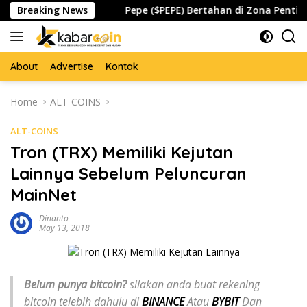
Skip
l Waspada
Breaking News
Pepe ($PEPE) Bertahan di Zona Penting, Aka
to
content
About
Advertise
Kontak
Home
ALT-COINS
ALT-COINS
Tron (TRX) Memiliki Kejutan
Lainnya Sebelum Peluncuran
MainNet
Dinanto
May 13, 2018
Belum punya bitcoin?
silakan anda buat rekening
bitcoin telebih dahulu di
BINANCE
Atau
BYBIT
Dan