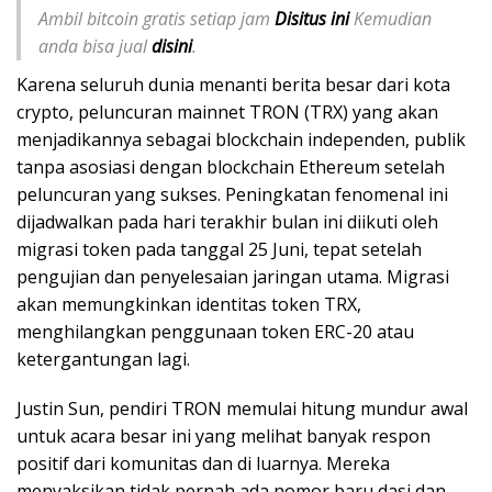
Ambil bitcoin gratis setiap jam
Disitus ini
Kemudian
anda bisa jual
disini
.
Karena seluruh dunia menanti berita besar dari kota
crypto, peluncuran mainnet TRON (TRX) yang akan
menjadikannya sebagai blockchain independen, publik
tanpa asosiasi dengan blockchain Ethereum setelah
peluncuran yang sukses. Peningkatan fenomenal ini
dijadwalkan pada hari terakhir bulan ini diikuti oleh
migrasi token pada tanggal 25 Juni, tepat setelah
pengujian dan penyelesaian jaringan utama. Migrasi
akan memungkinkan identitas token TRX,
menghilangkan penggunaan token ERC-20 atau
ketergantungan lagi.
Justin Sun, pendiri TRON memulai hitung mundur awal
untuk acara besar ini yang melihat banyak respon
positif dari komunitas dan di luarnya. Mereka
menyaksikan tidak pernah ada nomor baru dasi dan