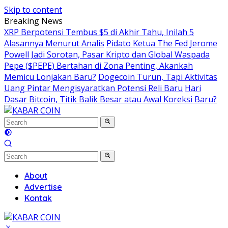
Skip to content
Breaking News
XRP Berpotensi Tembus $5 di Akhir Tahu, Inilah 5
Alasannya Menurut Analis
Pidato Ketua The Fed Jerome
Powell Jadi Sorotan, Pasar Kripto dan Global Waspada
Pepe ($PEPE) Bertahan di Zona Penting, Akankah
Memicu Lonjakan Baru?
Dogecoin Turun, Tapi Aktivitas
Uang Pintar Mengisyaratkan Potensi Reli Baru
Hari
Dasar Bitcoin, Titik Balik Besar atau Awal Koreksi Baru?
About
Advertise
Kontak