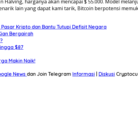
in Halving, harganya akan mencapai $ 55.000. Model melanj
narik lain yang dapat kami tarik, Bitcoin berpotensi memukul
g Pasar Kripto dan Bantu Tutupi Defisit Negara
Kian Bergairah
i?
hingga $87
rga Makin Naik!
oogle News
dan Join Telegram
Informasi
|
Diskusi
Cryptocu