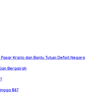
g Pasar Kripto dan Bantu Tutupi Defisit Negara
Kian Bergairah
i?
hingga $87