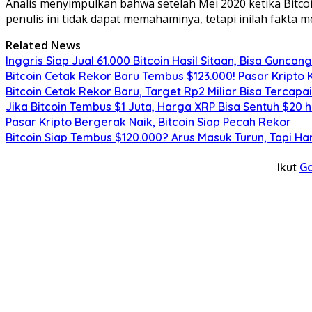
Analis menyimpulkan bahwa setelah Mei 2020 ketika Bitco
penulis ini tidak dapat memahaminya, tetapi inilah fakta me
Related News
Inggris Siap Jual 61.000 Bitcoin Hasil Sitaan, Bisa Guncan
Bitcoin Cetak Rekor Baru Tembus $123.000! Pasar Kripto 
Bitcoin Cetak Rekor Baru, Target Rp2 Miliar Bisa Tercapa
Jika Bitcoin Tembus $1 Juta, Harga XRP Bisa Sentuh $20 
Pasar Kripto Bergerak Naik, Bitcoin Siap Pecah Rekor
Bitcoin Siap Tembus $120.000? Arus Masuk Turun, Tapi Ha
Ikut
G