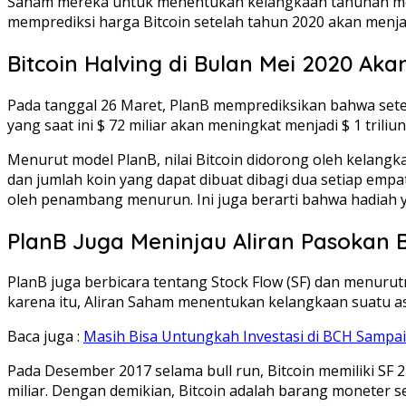
Saham mereka untuk menentukan kelangkaan tahunan mer
memprediksi harga Bitcoin setelah tahun 2020 akan menjad
Bitcoin Halving di Bulan Mei 2020 Ak
Pada tanggal 26 Maret, PlanB memprediksikan bahwa setelah
yang saat ini $ 72 miliar akan meningkat menjadi $ 1 triliun
Menurut model PlanB, nilai Bitcoin didorong oleh kelangk
dan jumlah koin yang dapat dibuat dibagi dua setiap empat
oleh penambang menurun. Ini juga berarti bahwa hadiah
PlanB Juga Meninjau Aliran Pasokan B
PlanB juga berbicara tentang Stock Flow (SF) dan menurutny
karena itu, Aliran Saham menentukan kelangkaan suatu ase
Baca juga :
Masih Bisa Untungkah Investasi di BCH Sampai
Pada Desember 2017 selama bull run, Bitcoin memiliki SF 22
miliar. Dengan demikian, Bitcoin adalah barang moneter se