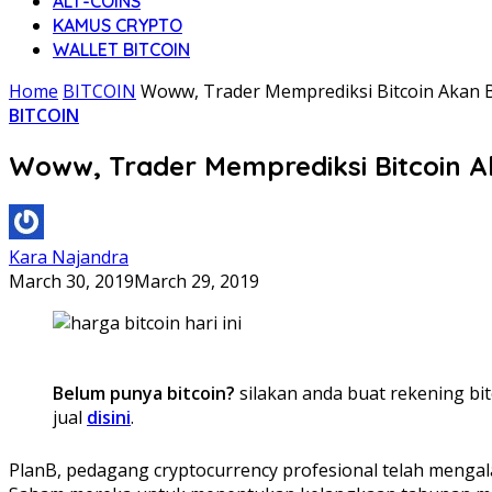
ALT-COINS
KAMUS CRYPTO
WALLET BITCOIN
Home
BITCOIN
Woww, Trader Memprediksi Bitcoin Akan B
BITCOIN
Woww, Trader Memprediksi Bitcoin A
Kara Najandra
March 30, 2019
March 29, 2019
Belum punya bitcoin?
silakan anda buat rekening bit
jual
disini
.
PlanB, pedagang cryptocurrency profesional telah mengala