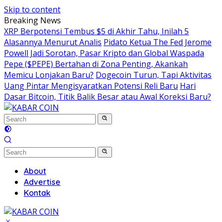
Skip to content
Breaking News
XRP Berpotensi Tembus $5 di Akhir Tahu, Inilah 5
Alasannya Menurut Analis
Pidato Ketua The Fed Jerome
Powell Jadi Sorotan, Pasar Kripto dan Global Waspada
Pepe ($PEPE) Bertahan di Zona Penting, Akankah
Memicu Lonjakan Baru?
Dogecoin Turun, Tapi Aktivitas
Uang Pintar Mengisyaratkan Potensi Reli Baru
Hari
Dasar Bitcoin, Titik Balik Besar atau Awal Koreksi Baru?
About
Advertise
Kontak