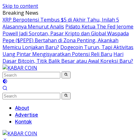
Skip to content
Breaking News
XRP Berpotensi Tembus $5 di Akhir Tahu, Inilah 5
Alasannya Menurut Analis
Pidato Ketua The Fed Jerome
Powell Jadi Sorotan, Pasar Kripto dan Global Waspada
Pepe ($PEPE) Bertahan di Zona Penting, Akankah
Memicu Lonjakan Baru?
Dogecoin Turun, Tapi Aktivitas
Uang Pintar Mengisyaratkan Potensi Reli Baru
Hari
Dasar Bitcoin, Titik Balik Besar atau Awal Koreksi Baru?
About
Advertise
Kontak