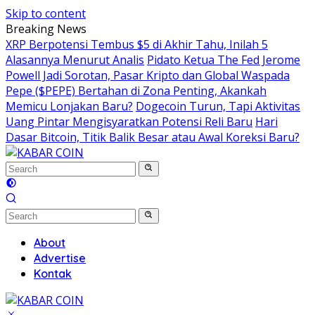
Skip to content
Breaking News
XRP Berpotensi Tembus $5 di Akhir Tahu, Inilah 5
Alasannya Menurut Analis
Pidato Ketua The Fed Jerome
Powell Jadi Sorotan, Pasar Kripto dan Global Waspada
Pepe ($PEPE) Bertahan di Zona Penting, Akankah
Memicu Lonjakan Baru?
Dogecoin Turun, Tapi Aktivitas
Uang Pintar Mengisyaratkan Potensi Reli Baru
Hari
Dasar Bitcoin, Titik Balik Besar atau Awal Koreksi Baru?
About
Advertise
Kontak