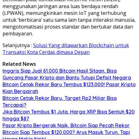
menggunakan jaringan area luas berdaya rendah
(LPWAN), memungkinkan mesin IoT yang terhubung
untuk ‘berbicara’ satu sama lain tanpa interaksi manusia,
mengotomatisasi proses standar dan bertukar data dan
pembayaran.
Selanjutnya :
Solusi Yang ditawarkan Blockchain untuk
Transaksi Kota Cerdas dimasa Depan
Related News
Inggris Siap Jual 61.000 Bitcoin Hasil Sitaan, Bisa
Guncang Pasar Kripto dan Bantu Tutupi Defisit Negara
Bitcoin Cetak Rekor Baru Tembus $123.000! Pasar Kripto
Kian Bergairah
Bitcoin Cetak Rekor Baru, Target Rp2 Miliar Bisa
Tercapai?
Jika Bitcoin Tembus $1 Juta, Harga XRP Bisa Sentuh $20
hingga $87
Pasar Kripto Bergerak Naik, Bitcoin Siap Pecah Rekor
Bitcoin Siap Tembus $120.000? Arus Masuk Turun, Tapi
Harga Makin Naik!