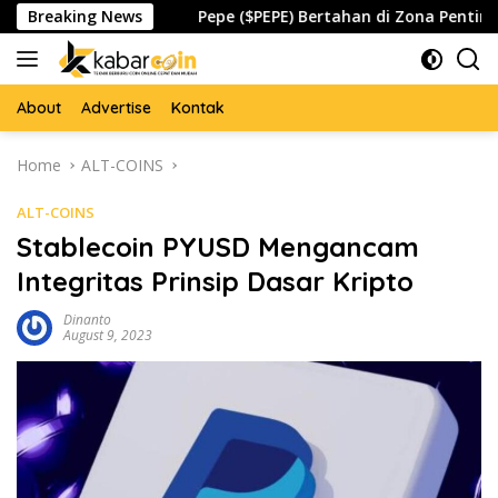
Skip
l Waspada
Breaking News
Pepe ($PEPE) Bertahan di Zona Penting, Aka
to
content
About
Advertise
Kontak
Home
ALT-COINS
ALT-COINS
Stablecoin PYUSD Mengancam
Integritas Prinsip Dasar Kripto
Dinanto
August 9, 2023