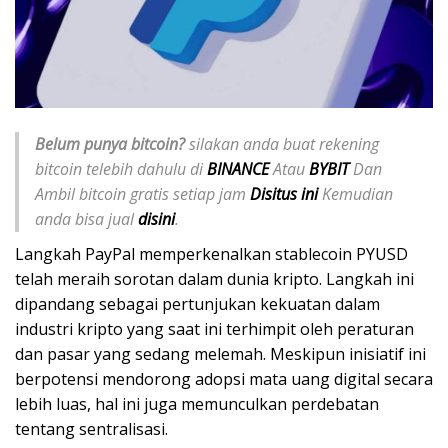
Belum punya bitcoin?
silakan anda buat rekening
bitcoin telebih dahulu di
BINANCE
Atau
BYBIT
Dan
Ambil bitcoin gratis setiap jam
Disitus ini
Kemudian
anda bisa jual
disini
.
Langkah PayPal memperkenalkan stablecoin PYUSD
telah meraih sorotan dalam dunia kripto. Langkah ini
dipandang sebagai pertunjukan kekuatan dalam
industri kripto yang saat ini terhimpit oleh peraturan
dan pasar yang sedang melemah. Meskipun inisiatif ini
berpotensi mendorong adopsi mata uang digital secara
lebih luas, hal ini juga memunculkan perdebatan
tentang sentralisasi.