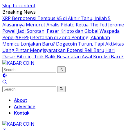
Skip to content
Breaking News
XRP Berpotensi Tembus $5 di Akhir Tahu, Inilah 5
Alasannya Menurut Analis
Pidato Ketua The Fed Jerome
Powell Jadi Sorotan, Pasar Kripto dan Global Waspada
Pepe ($PEPE) Bertahan di Zona Penting, Akankah
Memicu Lonjakan Baru?
Dogecoin Turun, Tapi Aktivitas
Uang Pintar Mengisyaratkan Potensi Reli Baru
Hari
Dasar Bitcoin, Titik Balik Besar atau Awal Koreksi Baru?
About
Advertise
Kontak