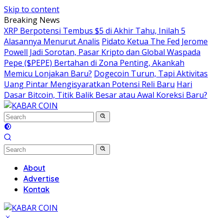
Skip to content
Breaking News
XRP Berpotensi Tembus $5 di Akhir Tahu, Inilah 5
Alasannya Menurut Analis
Pidato Ketua The Fed Jerome
Powell Jadi Sorotan, Pasar Kripto dan Global Waspada
Pepe ($PEPE) Bertahan di Zona Penting, Akankah
Memicu Lonjakan Baru?
Dogecoin Turun, Tapi Aktivitas
Uang Pintar Mengisyaratkan Potensi Reli Baru
Hari
Dasar Bitcoin, Titik Balik Besar atau Awal Koreksi Baru?
About
Advertise
Kontak