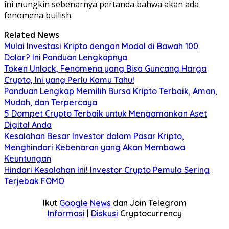
ini mungkin sebenarnya pertanda bahwa akan ada
fenomena bullish.
Related News
Mulai Investasi Kripto dengan Modal di Bawah 100
Dolar? Ini Panduan Lengkapnya
Token Unlock, Fenomena yang Bisa Guncang Harga
Crypto, Ini yang Perlu Kamu Tahu!
Panduan Lengkap Memilih Bursa Kripto Terbaik, Aman,
Mudah, dan Terpercaya
5 Dompet Crypto Terbaik untuk Mengamankan Aset
Digital Anda
Kesalahan Besar Investor dalam Pasar Kripto,
Menghindari Kebenaran yang Akan Membawa
Keuntungan
Hindari Kesalahan Ini! Investor Crypto Pemula Sering
Terjebak FOMO
Ikut
Google News
dan Join Telegram
Informasi
|
Diskusi
Cryptocurrency