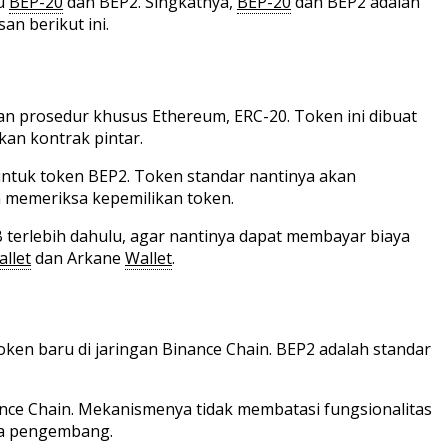
tu
BEP-20
dan BEP2. Singkatnya,
BEP-20
dan BEP2 adalah
an berikut ini.
an prosedur khusus Ethereum, ERC-20. Token ini dibuat
an kontrak pintar.
untuk token BEP2. Token standar nantinya akan
 memeriksa kepemilikan token.
erlebih dahulu, agar nantinya dapat membayar biaya
llet
dan Arkane
Wallet
.
en baru di jaringan Binance Chain. BEP2 adalah standar
ance Chain. Mekanismenya tidak membatasi fungsionalitas
pa pengembang.