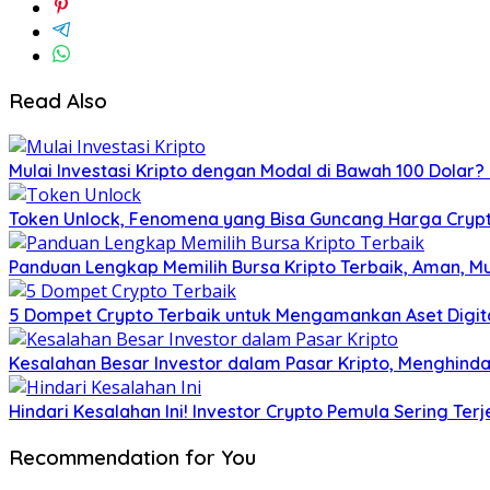
Read Also
Mulai Investasi Kripto dengan Modal di Bawah 100 Dolar
Token Unlock, Fenomena yang Bisa Guncang Harga Crypto
Panduan Lengkap Memilih Bursa Kripto Terbaik, Aman, M
5 Dompet Crypto Terbaik untuk Mengamankan Aset Digit
Kesalahan Besar Investor dalam Pasar Kripto, Menghi
Hindari Kesalahan Ini! Investor Crypto Pemula Sering Te
Recommendation for You