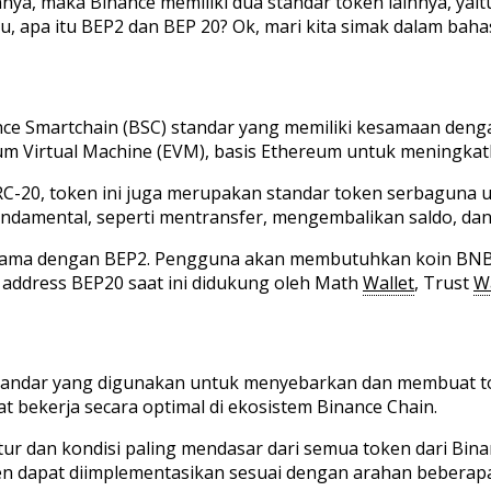
nnya, maka Binance memiliki dua standar token lainnya, yai
, apa itu BEP2 dan BEP 20? Ok, mari kita simak dalam bahas
nce Smartchain (BSC) standar yang memiliki kesamaan deng
m Virtual Machine (EVM), basis Ethereum untuk meningkatk
RC-20, token ini juga merupakan standar token serbaguna 
damental, seperti mentransfer, mengembalikan saldo, dan
sama dengan BEP2. Pengguna akan membutuhkan koin BNB t
address BEP20 saat ini didukung oleh Math
Wallet
, Trust
Wa
standar yang digunakan untuk menyebarkan dan membuat tok
at bekerja secara optimal di ekosistem Binance Chain.
ur dan kondisi paling mendasar dari semua token dari Bin
oken dapat diimplementasikan sesuai dengan arahan bebera