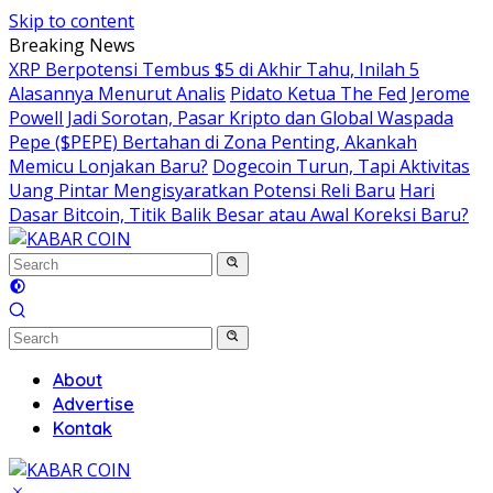
Skip to content
Breaking News
XRP Berpotensi Tembus $5 di Akhir Tahu, Inilah 5
Alasannya Menurut Analis
Pidato Ketua The Fed Jerome
Powell Jadi Sorotan, Pasar Kripto dan Global Waspada
Pepe ($PEPE) Bertahan di Zona Penting, Akankah
Memicu Lonjakan Baru?
Dogecoin Turun, Tapi Aktivitas
Uang Pintar Mengisyaratkan Potensi Reli Baru
Hari
Dasar Bitcoin, Titik Balik Besar atau Awal Koreksi Baru?
About
Advertise
Kontak