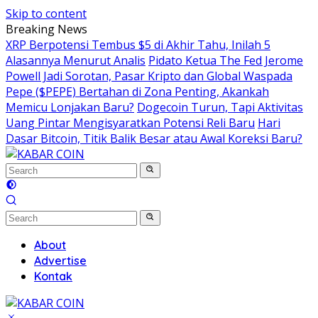
Skip to content
Breaking News
XRP Berpotensi Tembus $5 di Akhir Tahu, Inilah 5
Alasannya Menurut Analis
Pidato Ketua The Fed Jerome
Powell Jadi Sorotan, Pasar Kripto dan Global Waspada
Pepe ($PEPE) Bertahan di Zona Penting, Akankah
Memicu Lonjakan Baru?
Dogecoin Turun, Tapi Aktivitas
Uang Pintar Mengisyaratkan Potensi Reli Baru
Hari
Dasar Bitcoin, Titik Balik Besar atau Awal Koreksi Baru?
About
Advertise
Kontak