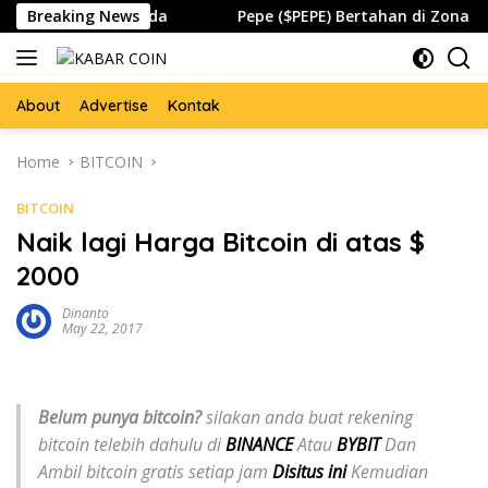
Skip
 Global Waspada
Breaking News
Pepe ($PEPE) Bertahan di Zona Pentin
to
content
About
Advertise
Kontak
Home
BITCOIN
BITCOIN
Naik lagi Harga Bitcoin di atas $
2000
Dinanto
May 22, 2017
Belum punya bitcoin?
silakan anda buat rekening
bitcoin telebih dahulu di
BINANCE
Atau
BYBIT
Dan
Ambil bitcoin gratis setiap jam
Disitus ini
Kemudian