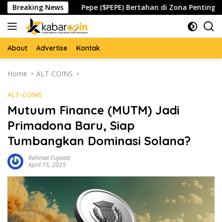
Skip
ada
Breaking News
Pepe ($PEPE) Bertahan di Zona Penting, Akankah M
to
content
About
Advertise
Kontak
Home
ALT-COINS
ALT-COINS
Mutuum Finance (MUTM) Jadi
Primadona Baru, Siap
Tumbangkan Dominasi Solana?
Rahmat Fujianti
April 15, 2025