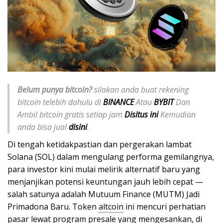
Belum punya bitcoin?
silakan anda buat rekening
bitcoin telebih dahulu di
BINANCE
Atau
BYBIT
Dan
Ambil bitcoin gratis setiap jam
Disitus ini
Kemudian
anda bisa jual
disini
.
Di tengah ketidakpastian dan pergerakan lambat
Solana (SOL) dalam mengulang performa gemilangnya,
para investor kini mulai melirik alternatif baru yang
menjanjikan potensi keuntungan jauh lebih cepat —
salah satunya adalah Mutuum Finance (MUTM) Jadi
Primadona Baru. Token
altcoin
ini mencuri perhatian
pasar lewat program presale yang mengesankan, di