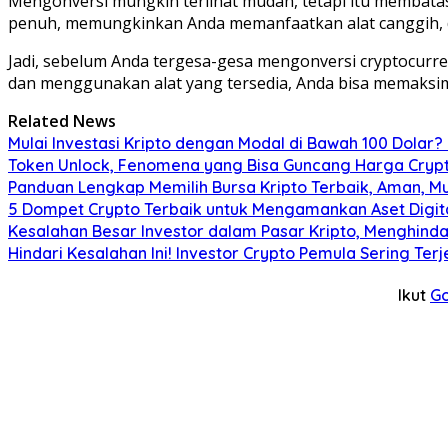
Mengonversi mungkin terlihat mudah, tetapi itu membata
penuh, memungkinkan Anda memanfaatkan alat canggih, dan
Jadi, sebelum Anda tergesa-gesa mengonversi cryptocurr
dan menggunakan alat yang tersedia, Anda bisa memaksimal
Related News
Mulai Investasi Kripto dengan Modal di Bawah 100 Dolar
Token Unlock, Fenomena yang Bisa Guncang Harga Crypto
Panduan Lengkap Memilih Bursa Kripto Terbaik, Aman, M
5 Dompet Crypto Terbaik untuk Mengamankan Aset Digit
Kesalahan Besar Investor dalam Pasar Kripto, Menghi
Hindari Kesalahan Ini! Investor Crypto Pemula Sering Te
Ikut
G