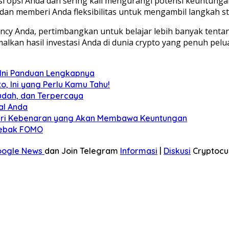
si opsi Anda dan sering kali mengurangi potensi keuntung
 memberi Anda fleksibilitas untuk mengambil langkah stra
ency Anda, pertimbangkan untuk belajar lebih banyak ten
kan hasil investasi Anda di dunia crypto yang penuh pelua
? Ini Panduan Lengkapnya
, Ini yang Perlu Kamu Tahu!
udah, dan Terpercaya
al Anda
ndari Kebenaran yang Akan Membawa Keuntungan
rjebak FOMO
oogle News
dan Join Telegram
Informasi
|
Diskusi
Cryptocu