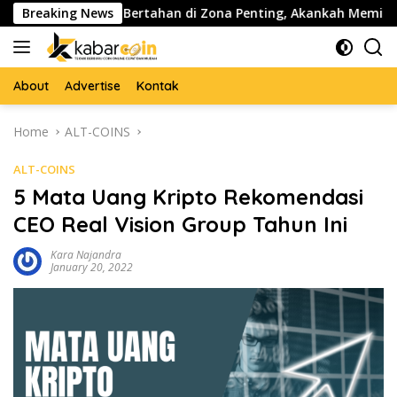
Skip
pe ($PEPE) Bertahan di Zona Penting, Akankah Memicu Lonjaka
Breaking News
to
content
About
Advertise
Kontak
Home
ALT-COINS
ALT-COINS
5 Mata Uang Kripto Rekomendasi
CEO Real Vision Group Tahun Ini
Kara Najandra
January 20, 2022