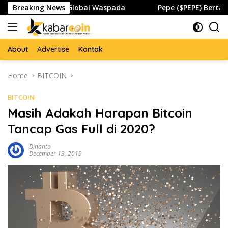
Skip
ripto dan Global Waspada
Breaking News
Pepe ($PEPE) Bertahan di Zo
to
content
About
Advertise
Kontak
Home
BITCOIN
BITCOIN
Masih Adakah Harapan Bitcoin
Tancap Gas Full di 2020?
Dinanto
December 13, 2019