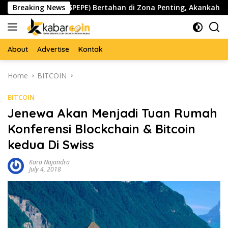
Skip
Pepe ($PEPE) Bertahan di Zona Penting, Akankah Memicu Lon
Breaking News
to
content
About
Advertise
Kontak
Home
BITCOIN
BITCOIN
Jenewa Akan Menjadi Tuan Rumah
Konferensi Blockchain & Bitcoin
kedua Di Swiss
Kara Najandra
July 4, 2018