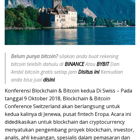
Belum punya bitcoin?
silakan anda buat rekening
bitcoin telebih dahulu di
BINANCE
Atau
BYBIT
Dan
Ambil bitcoin gratis setiap jam
Disitus ini
Kemudian
anda bisa jual
disini
.
Konferensi Blockchain & Bitcoin kedua Di Swiss – Pada
tanggal 9 Oktober 2018, Blockchain & Bitcoin
Conference Switzerland akan berlangsung untuk
kedua kalinya di Jenewa, pusat fintech Eropa. Acara ini
didedikasikan untuk blockchain dan cryptocurrency
menyatukan pengembang proyek blockchain, investor,
analis, ahli keuangan, spesialis dalam pemasaran dan