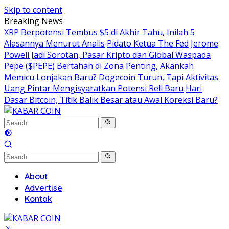
Skip to content
Breaking News
XRP Berpotensi Tembus $5 di Akhir Tahu, Inilah 5
Alasannya Menurut Analis
Pidato Ketua The Fed Jerome
Powell Jadi Sorotan, Pasar Kripto dan Global Waspada
Pepe ($PEPE) Bertahan di Zona Penting, Akankah
Memicu Lonjakan Baru?
Dogecoin Turun, Tapi Aktivitas
Uang Pintar Mengisyaratkan Potensi Reli Baru
Hari
Dasar Bitcoin, Titik Balik Besar atau Awal Koreksi Baru?
About
Advertise
Kontak