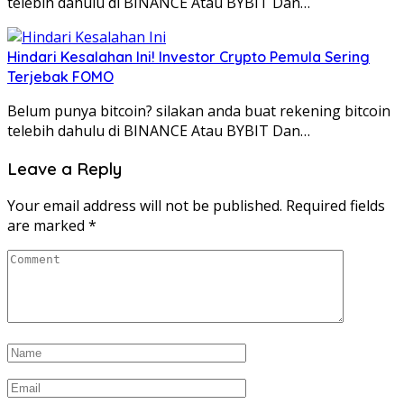
telebih dahulu di BINANCE Atau BYBIT Dan…
Hindari Kesalahan Ini! Investor Crypto Pemula Sering
Terjebak FOMO
Belum punya bitcoin? silakan anda buat rekening bitcoin
telebih dahulu di BINANCE Atau BYBIT Dan…
Leave a Reply
Your email address will not be published.
Required fields
are marked
*