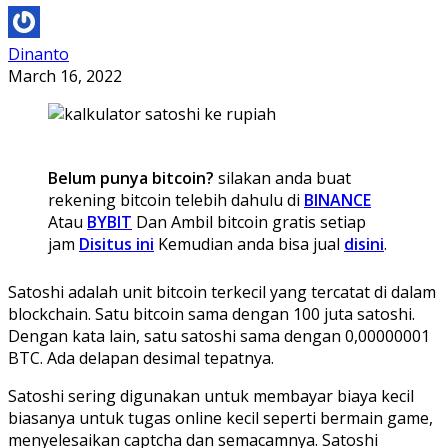
Dinanto
March 16, 2022
Belum punya bitcoin?
silakan anda buat
rekening bitcoin telebih dahulu di
BINANCE
Atau
BYBIT
Dan Ambil bitcoin gratis setiap
jam
Disitus ini
Kemudian anda bisa jual
disini
.
Satoshi adalah unit bitcoin terkecil yang tercatat di dalam
blockchain. Satu bitcoin sama dengan 100 juta satoshi.
Dengan kata lain, satu satoshi sama dengan 0,00000001
BTC. Ada delapan desimal tepatnya.
Satoshi sering digunakan untuk membayar biaya kecil
biasanya untuk tugas online kecil seperti bermain game,
menyelesaikan captcha dan semacamnya. Satoshi