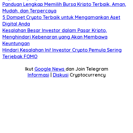
Panduan Lengkap Memilih Bursa Kripto Terbaik, Aman,
Mudah, dan Terpercaya
5 Dompet Crypto Terbaik untuk Mengamankan Aset
Digital Anda
Kesalahan Besar Investor dalam Pasar Kripto,
Menghindari Kebenaran yang Akan Membawa
Keuntungan
Hindari Kesalahan Ini! Investor Crypto Pemula Sering
Terjebak FOMO
Ikut
Google News
dan Join Telegram
Informasi
|
Diskusi
Cryptocurrency