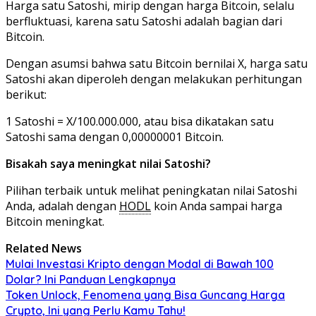
Harga satu Satoshi, mirip dengan harga Bitcoin, selalu
berfluktuasi, karena satu Satoshi adalah bagian dari
Bitcoin.
Dengan asumsi bahwa satu Bitcoin bernilai X, harga satu
Satoshi akan diperoleh dengan melakukan perhitungan
berikut:
1 Satoshi = X/100.000.000, atau bisa dikatakan satu
Satoshi sama dengan 0,00000001 Bitcoin.
Bisakah saya meningkat nilai Satoshi?
Pilihan terbaik untuk melihat peningkatan nilai Satoshi
Anda, adalah dengan
HODL
koin Anda sampai harga
Bitcoin meningkat.
Related News
Mulai Investasi Kripto dengan Modal di Bawah 100
Dolar? Ini Panduan Lengkapnya
Token Unlock, Fenomena yang Bisa Guncang Harga
Crypto, Ini yang Perlu Kamu Tahu!