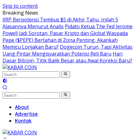
Skip to content
Breaking News
XRP Berpotensi Tembus $5 di Akhir Tahu, Inilah 5
Alasannya Menurut Analis
Pidato Ketua The Fed Jerome
Powell Jadi Sorotan, Pasar Kripto dan Global Waspada
Pepe ($PEPE) Bertahan di Zona Penting, Akankah
Memicu Lonjakan Baru?
Dogecoin Turun, Tapi Aktivitas
Uang Pintar Mengisyaratkan Potensi Reli Baru
Hari
Dasar Bitcoin, Titik Balik Besar atau Awal Koreksi Baru?
About
Advertise
Kontak