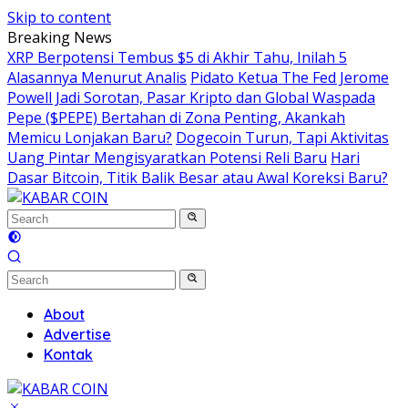
Skip to content
Breaking News
XRP Berpotensi Tembus $5 di Akhir Tahu, Inilah 5
Alasannya Menurut Analis
Pidato Ketua The Fed Jerome
Powell Jadi Sorotan, Pasar Kripto dan Global Waspada
Pepe ($PEPE) Bertahan di Zona Penting, Akankah
Memicu Lonjakan Baru?
Dogecoin Turun, Tapi Aktivitas
Uang Pintar Mengisyaratkan Potensi Reli Baru
Hari
Dasar Bitcoin, Titik Balik Besar atau Awal Koreksi Baru?
About
Advertise
Kontak