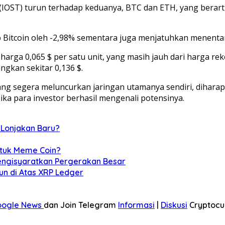
(IOST) turun terhadap keduanya, BTC dan ETH, yang berarti
p Bitcoin oleh -2,98% sementara juga menjatuhkan menenta
rga 0,065 $ per satu unit, yang masih jauh dari harga re
angkan sekitar 0,136 $.
ang segera meluncurkan jaringan utamanya sendiri, dihara
ka para investor berhasil mengenali potensinya.
 Lonjakan Baru?
ntuk Meme Coin?
Mengisyaratkan Pergerakan Besar
un di Atas XRP Ledger
oogle News
dan Join Telegram
Informasi
|
Diskusi
Cryptocu