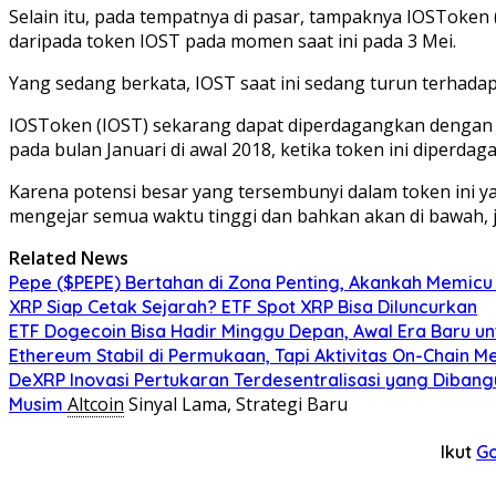
Selain itu, pada tempatnya di pasar, tampaknya IOSToken 
daripada token IOST pada momen saat ini pada 3 Mei.
Yang sedang berkata, IOST saat ini sedang turun terhada
IOSToken (IOST) sekarang dapat diperdagangkan dengan ha
pada bulan Januari di awal 2018, ketika token ini diperdag
Karena potensi besar yang tersembunyi dalam token ini y
mengejar semua waktu tinggi dan bahkan akan di bawah, ji
Related News
Pepe ($PEPE) Bertahan di Zona Penting, Akankah Memicu
XRP Siap Cetak Sejarah? ETF Spot XRP Bisa Diluncurkan
ETF Dogecoin Bisa Hadir Minggu Depan, Awal Era Baru u
Ethereum Stabil di Permukaan, Tapi Aktivitas On-Chain 
DeXRP Inovasi Pertukaran Terdesentralisasi yang Dibang
Altcoin
Sinyal Lama, Strategi Baru
Musim
Ikut
G