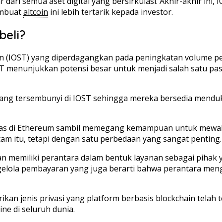
 dari semua aset digital yang bersirkulasi. Akhir-akhir ini,
embuat
altcoin
ini lebih tertarik kepada investor.
eli?
en (IOST) yang diperdagangkan pada peningkatan volume p
T menunjukkan potensi besar untuk menjadi salah satu pas
yang tersembunyi di IOST sehingga mereka bersedia mend
as di Ethereum sambil memegang kemampuan untuk mewakili 
cam itu, tetapi dengan satu perbedaan yang sangat penting.
 memiliki perantara dalam bentuk layanan sebagai pihak y
elola pembayaran yang juga berarti bahwa perantara meng
rikan jenis privasi yang platform berbasis blockchain te
ne di seluruh dunia.