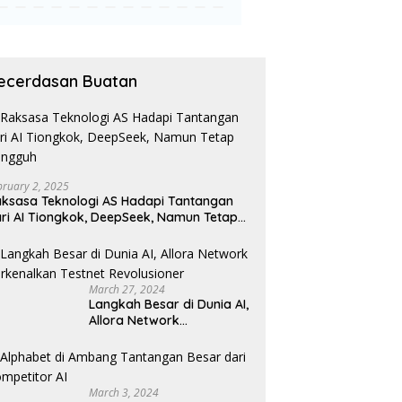
ecerdasan Buatan
bruary 2, 2025
ksasa Teknologi AS Hadapi Tantangan
ri AI Tiongkok, DeepSeek, Namun Tetap
angguh
March 27, 2024
Langkah Besar di Dunia AI,
Allora Network
Perkenalkan Testnet
Revolusioner
March 3, 2024