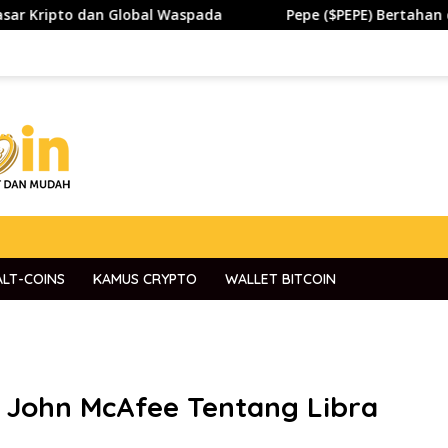
lobal Waspada
Pepe ($PEPE) Bertahan di Zona Penting,
ALT-COINS
KAMUS CRYPTO
WALLET BITCOIN
n John McAfee Tentang Libra