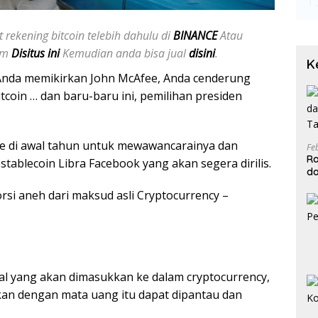
 rekening bitcoin telebih dahulu di
BINANCE
Atau
jam
Disitus ini
Kemudian anda bisa jual
disini
.
K
a Anda memikirkan John McAfee, Anda cenderung
tcoin … dan baru-baru ini, pemilihan presiden
e di awal tahun untuk mewawancarainya dan
Fe
Ra
ablecoin Libra Facebook yang akan segera dirilis.
da
T
rsi aneh dari maksud asli Cryptocurrency –
ersal yang akan dimasukkan ke dalam cryptocurrency,
kan dengan mata uang itu dapat dipantau dan