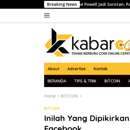
Skip
 Ketua The Fed Jerome Powell Jadi Sorotan, Pasar Kripto dan G
Breaking News
to
content
About
Advertise
Kontak
BERANDA
TIPS & TRIK
BITCOIN
Home
BITCOIN
BITCOIN
Inilah Yang Dipikirka
Facebook