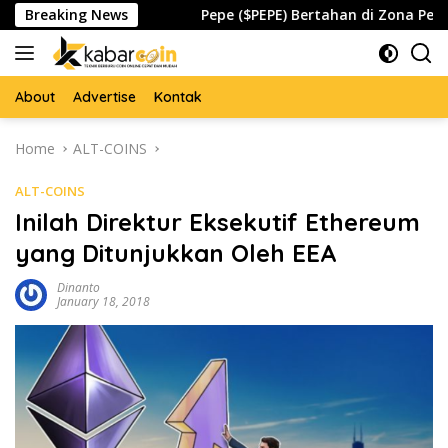
Skip
bal Waspada
Breaking News
Pepe ($PEPE) Bertahan di Zona Penting, Ak
to
content
About
Advertise
Kontak
Home
ALT-COINS
ALT-COINS
Inilah Direktur Eksekutif Ethereum
yang Ditunjukkan Oleh EEA
Dinanto
January 18, 2018