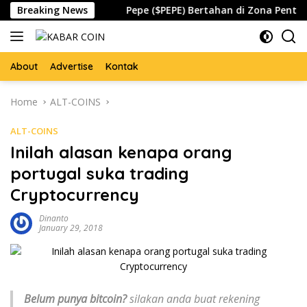
Skip
l Waspada
Breaking News
Pepe ($PEPE) Bertahan di Zona Penting, Akan
to
content
About
Advertise
Kontak
Home
ALT-COINS
ALT-COINS
Inilah alasan kenapa orang
portugal suka trading
Cryptocurrency
Dinanto
January 29, 2018
Belum punya bitcoin?
silakan anda buat rekening