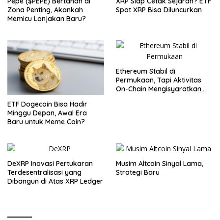
Pepe ($PEPE) Bertahan di
XRP Siap Cetak Sejarah? ETF
Zona Penting, Akankah
Spot XRP Bisa Diluncurkan
Memicu Lonjakan Baru?
Ethereum Stabil di
Permukaan, Tapi Aktivitas
On-Chain Mengisyaratkan
Pergerakan Besar
ETF Dogecoin Bisa Hadir
Minggu Depan, Awal Era
Baru untuk Meme Coin?
DeXRP Inovasi Pertukaran
Musim Altcoin Sinyal Lama,
Terdesentralisasi yang
Strategi Baru
Dibangun di Atas XRP Ledger