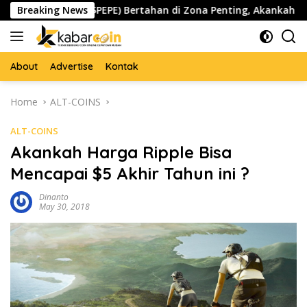
Skip
Pepe ($PEPE) Bertahan di Zona Penting, Akankah Memicu Lo
Breaking News
to
content
About
Advertise
Kontak
Home
ALT-COINS
ALT-COINS
Akankah Harga Ripple Bisa
Mencapai $5 Akhir Tahun ini ?
Dinanto
May 30, 2018