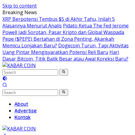
Skip to content
Breaking News
XRP Berpotensi Tembus $5 di Akhir Tahu, Inilah 5
Alasannya Menurut Analis
Pidato Ketua The Fed Jerome
Powell Jadi Sorotan, Pasar Kripto dan Global Waspada
Pepe ($PEPE) Bertahan di Zona Penting, Akankah
Memicu Lonjakan Baru?
Dogecoin Turun, Tapi Aktivitas
Uang Pintar Mengisyaratkan Potensi Reli Baru
Hari
Dasar Bitcoin, Titik Balik Besar atau Awal Koreksi Baru?
About
Advertise
Kontak