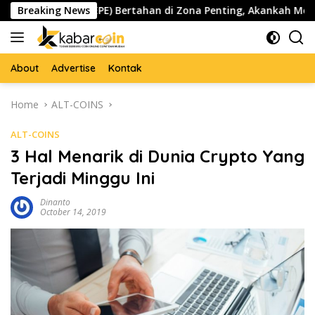
Skip
Pepe ($PEPE) Bertahan di Zona Penting, Akankah Memicu Lonja
Breaking News
to
content
About
Advertise
Kontak
Home
ALT-COINS
ALT-COINS
3 Hal Menarik di Dunia Crypto Yang
Terjadi Minggu Ini
Dinanto
October 14, 2019