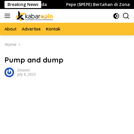
Skip
n Global Waspada
Breaking News
Pepe ($PEPE) Bertahan di Zona Penti
to
content
About
Advertise
Kontak
Home
Pump and dump
Dinanto
July 8, 2023