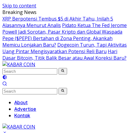
Skip to content
Breaking News
XRP Berpotensi Tembus $5 di Akhir Tahu, Inilah 5
Alasannya Menurut Analis
Pidato Ketua The Fed Jerome
Powell Jadi Sorotan, Pasar Kripto dan Global Waspada
Pepe ($PEPE) Bertahan di Zona Penting, Akankah
Memicu Lonjakan Baru?
Dogecoin Turun, Tapi Aktivitas
Uang Pintar Mengisyaratkan Potensi Reli Baru
Hari
Dasar Bitcoin, Titik Balik Besar atau Awal Koreksi Baru?
About
Advertise
Kontak