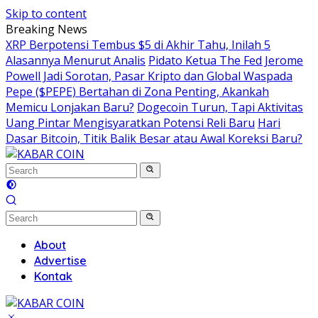
Skip to content
Breaking News
XRP Berpotensi Tembus $5 di Akhir Tahu, Inilah 5
Alasannya Menurut Analis
Pidato Ketua The Fed Jerome
Powell Jadi Sorotan, Pasar Kripto dan Global Waspada
Pepe ($PEPE) Bertahan di Zona Penting, Akankah
Memicu Lonjakan Baru?
Dogecoin Turun, Tapi Aktivitas
Uang Pintar Mengisyaratkan Potensi Reli Baru
Hari
Dasar Bitcoin, Titik Balik Besar atau Awal Koreksi Baru?
About
Advertise
Kontak