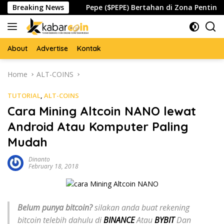
Skip
Waspada
Breaking News
Pepe ($PEPE) Bertahan di Zona Penting, Akanka
to
content
About
Advertise
Kontak
Home
ALT-COINS
TUTORIAL
,
ALT-COINS
Cara Mining Altcoin NANO lewat
Android Atau Komputer Paling
Mudah
Dinanto
February 18, 2018
Belum punya bitcoin?
silakan anda buat rekening
bitcoin telebih dahulu di
BINANCE
Atau
BYBIT
Dan