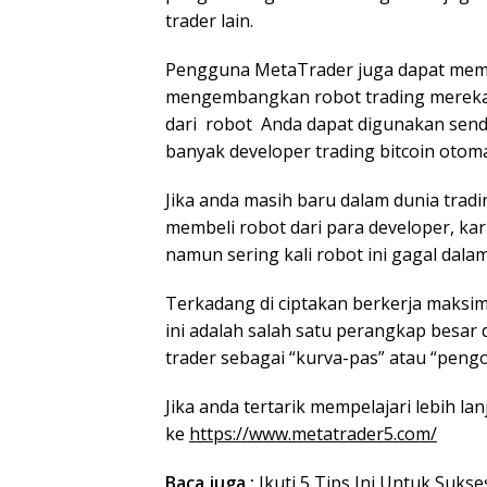
trader lain.
Pengguna MetaTrader juga dapat me
mengembangkan robot trading mereka se
dari robot Anda dapat digunakan sendi
banyak developer trading bitcoin otoma
Jika anda masih baru dalam dunia trad
membeli robot dari para developer, ka
namun sering kali robot ini gagal dal
Terkadang di ciptakan berkerja maksim
ini adalah salah satu perangkap besar 
trader sebagai “kurva-pas” atau “pengo
Jika anda tertarik mempelajari lebih la
ke
https://www.metatrader5.com/
Baca juga :
Ikuti 5 Tips Ini Untuk Suks