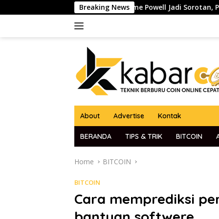
Skip
ato Ketua The Fed Jerome Powell Jadi Sorotan, Pasar Kripto da
Breaking News
to
content
About
Advertise
Kontak
BERANDA
TIPS & TRIK
BITCOIN
Home
BITCOIN
BITCOIN
Cara memprediksi pe
bantuan softwere