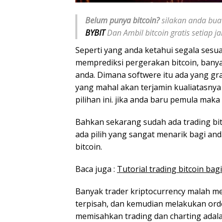
Belum punya bitcoin?
silakan anda buat
BYBIT
Dan Ambil bitcoin gratis setiap 
Seperti yang anda ketahui segala sesu
memprediksi pergerakan bitcoin, ban
anda. Dimana softwere itu ada yang gra
yang mahal akan terjamin kualiatasnya
pilihan ini. jika anda baru pemula maka
Bahkan sekarang sudah ada trading bit
ada pilih yang sangat menarik bagi an
bitcoin.
Baca juga :
Tutorial trading bitcoin b
Banyak trader kriptocurrency malah me
terpisah, dan kemudian melakukan ord
memisahkan trading dan charting adala