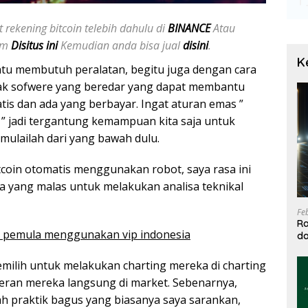
 rekening bitcoin telebih dahulu di
BINANCE
Atau
jam
Disitus ini
Kemudian anda bisa jual
disini
.
K
atu membutuh peralatan, begitu juga dengan cara
yak sofwere yang beredar yang dapat membantu
tis dan ada yang berbayar. Ingat aturan emas ”
 ” jadi tergantung kemampuan kita saja untuk
 mulailah dari yang bawah dulu.
coin otomatis menggunakan robot, saya rasa ini
da yang malas untuk melakukan analisa teknikal
Fe
Ra
agi pemula menggunakan vip indonesia
da
T
milih untuk melakukan charting mereka di charting
eran mereka langsung di market. Sebenarnya,
h praktik bagus yang biasanya saya sarankan,