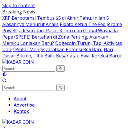
Skip to content
Breaking News
XRP Berpotensi Tembus $5 di Akhir Tahu, Inilah 5
Alasannya Menurut Analis
Pidato Ketua The Fed Jerome
Powell Jadi Sorotan, Pasar Kripto dan Global Waspada
Pepe ($PEPE) Bertahan di Zona Penting, Akankah
Memicu Lonjakan Baru?
Dogecoin Turun, Tapi Aktivitas
Uang Pintar Mengisyaratkan Potensi Reli Baru
Hari
Dasar Bitcoin, Titik Balik Besar atau Awal Koreksi Baru?
About
Advertise
Kontak