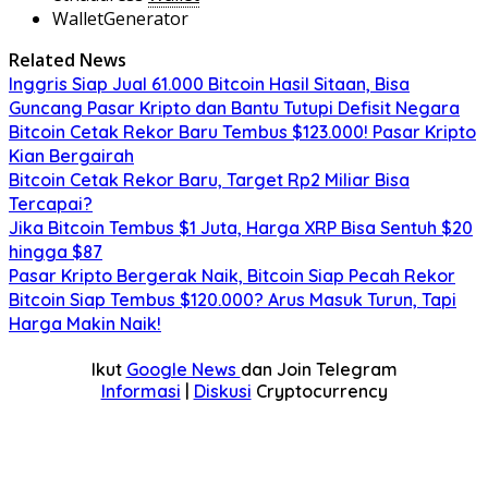
WalletGenerator
Related News
Inggris Siap Jual 61.000 Bitcoin Hasil Sitaan, Bisa
Guncang Pasar Kripto dan Bantu Tutupi Defisit Negara
Bitcoin Cetak Rekor Baru Tembus $123.000! Pasar Kripto
Kian Bergairah
Bitcoin Cetak Rekor Baru, Target Rp2 Miliar Bisa
Tercapai?
Jika Bitcoin Tembus $1 Juta, Harga XRP Bisa Sentuh $20
hingga $87
Pasar Kripto Bergerak Naik, Bitcoin Siap Pecah Rekor
Bitcoin Siap Tembus $120.000? Arus Masuk Turun, Tapi
Harga Makin Naik!
Ikut
Google News
dan Join Telegram
Informasi
|
Diskusi
Cryptocurrency