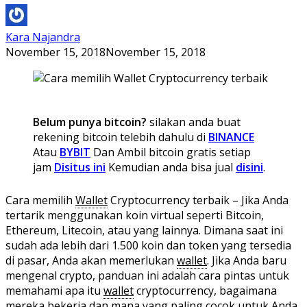
Kara Najandra
November 15, 2018
November 15, 2018
Belum punya bitcoin?
silakan anda buat
rekening bitcoin telebih dahulu di
BINANCE
Atau
BYBIT
Dan Ambil bitcoin gratis setiap
jam
Disitus ini
Kemudian anda bisa jual
disini
.
Cara memilih
Wallet
Cryptocurrency terbaik – Jika Anda
tertarik menggunakan koin virtual seperti Bitcoin,
Ethereum, Litecoin, atau yang lainnya. Dimana saat ini
sudah ada lebih dari 1.500 koin dan token yang tersedia
di pasar, Anda akan memerlukan
wallet
. Jika Anda baru
mengenal crypto, panduan ini adalah cara pintas untuk
memahami apa itu
wallet
cryptocurrency, bagaimana
mereka bekerja dan mana yang paling cocok untuk Anda.