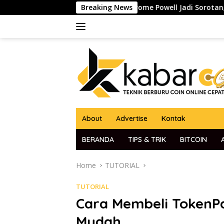
Skip
dato Ketua The Fed Jerome Powell Jadi Sorotan, Pasar Kripto 
Breaking News
to
content
About
Advertise
Kontak
BERANDA
TIPS & TRIK
BITCOIN
Home
TUTORIAL
TUTORIAL
Cara Membeli TokenP
Mudah