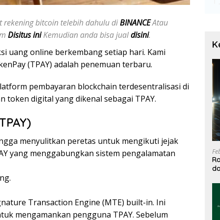
 rekening bitcoin telebih dahulu di
BINANCE
Atau
jam
Disitus ini
Kemudian anda bisa jual
disini
.
K
si uang online berkembang setiap hari. Kami
okenPay (TPAY) adalah penemuan terbaru.
tform pembayaran blockchain terdesentralisasi di
token digital yang dikenal sebagai TPAY.
(TPAY)
ingga menyulitkan peretas untuk mengikuti jejak
Fe
 TPAY yang menggabungkan sistem pengalamatan
Ra
da
ng.
T
gnature Transaction Engine (MTE) built-in. Ini
 untuk mengamankan pengguna TPAY. Sebelum