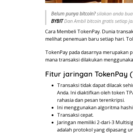
Belum punya bitcoin?
silakan anda buat
BYBIT
Dan Ambil bitcoin gratis setiap 
Cara Membeli TokenPay. Dunia transak
melihat penemuan baru setiap hari. T
TokenPay pada dasarnya merupakan pla
mana transaksi dilakukan menggunakan 
Fitur jaringan TokenPay 
Transaksi tidak dapat dilacak seh
Anda. Ini diaktifkan oleh token
rahasia dan pesan terenkripsi.
Ini menggunakan algoritma hashi
Transaksi cepat.
Jaringan memiliki 2-dari-3 Multisi
adalah protokol yang dipasang