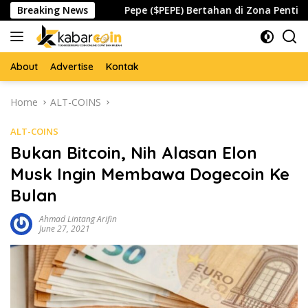
Skip
Waspada
Breaking News
Pepe ($PEPE) Bertahan di Zona Penting, Akank
to
content
About
Advertise
Kontak
Home
ALT-COINS
ALT-COINS
Bukan Bitcoin, Nih Alasan Elon
Musk Ingin Membawa Dogecoin Ke
Bulan
Ahmad Lintang Arifin
June 27, 2021