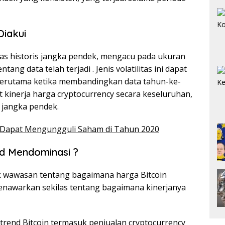
Diakui
ilitas historis jangka pendek, mengacu pada ukuran
ng data telah terjadi . Jenis volatilitas ini dapat
terutama ketika membandingkan data tahun-ke-
at kinerja harga cryptocurrency secara keseluruhan,
m jangka pendek.
y Dapat Mengungguli Saham di Tahun 2020
nd Mendominasi ?
k wawasan tentang bagaimana harga Bitcoin
nawarkan sekilas tentang bagaimana kinerjanya
rend Bitcoin termasuk penjualan cryptocurrency