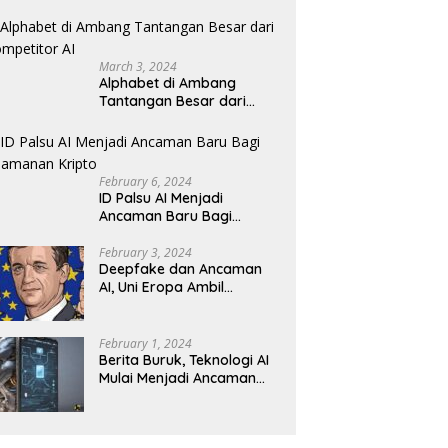
Revolusioner
March 3, 2024
Alphabet di Ambang
Tantangan Besar dari
Kompetitor AI
February 6, 2024
ID Palsu AI Menjadi
Ancaman Baru Bagi
Keamanan Kripto
February 3, 2024
Deepfake dan Ancaman
AI, Uni Eropa Ambil
Tindakan Tegas
February 1, 2024
Berita Buruk, Teknologi AI
Mulai Menjadi Ancaman
dalam Panggilan Telepon