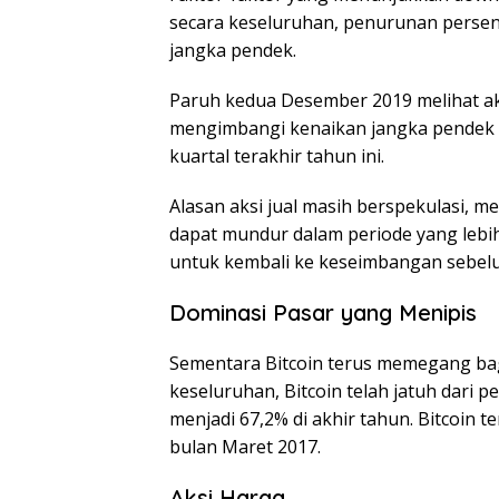
secara keseluruhan, penurunan persent
jangka pendek.
Paruh kedua Desember 2019 melihat aksi
mengimbangi kenaikan jangka pendek 
kuartal terakhir tahun ini.
Alasan aksi jual masih berspekulasi, 
dapat mundur dalam periode yang lebi
untuk kembali ke keseimbangan sebelu
Dominasi Pasar yang Menipis
Sementara Bitcoin terus memegang bagi
keseluruhan, Bitcoin telah jatuh dari 
menjadi 67,2% di akhir tahun. Bitcoin 
bulan Maret 2017.
Aksi Harga