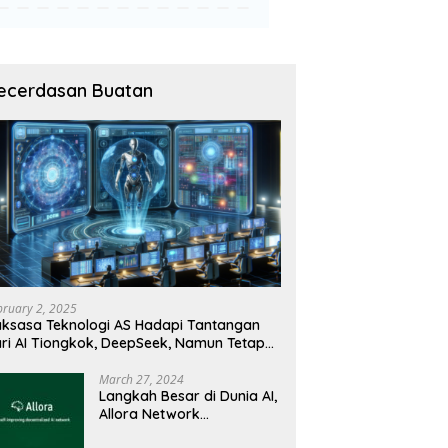
ecerdasan Buatan
bruary 2, 2025
ksasa Teknologi AS Hadapi Tantangan
ri AI Tiongkok, DeepSeek, Namun Tetap
angguh
March 27, 2024
Langkah Besar di Dunia AI,
Allora Network
Perkenalkan Testnet