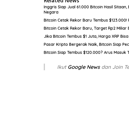
Related News
Inggris Siap Jual 61.000 Bitcoin Hasil Sitaan
Negara
Bitcoin Cetak Rekor Baru Tembus $123.000! 
Bitcoin Cetak Rekor Baru, Target Rp2 Miliar 
Jika Bitcoin Tembus $1 Juta, Harga XRP Bis
Pasar Kripto Bergerak Naik, Bitcoin Siap Pe
Bitcoin Siap Tembus $120.000? Arus Masuk T
Ikut
Google News
dan Join 