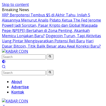
Skip to content
Breaking News
XRP Berpotensi Tembus $5 di Akhir Tahu, Inilah 5
Alasannya Menurut Analis
Pidato Ketua The Fed Jerome
Powell Jadi Sorotan, Pasar Kripto dan Global Waspada
Pepe ($PEPE) Bertahan di Zona Penting, Akankah
Memicu Lonjakan Baru?
Dogecoin Turun, Tapi Aktivitas
Uang Pintar Mengisyaratkan Potensi Reli Baru
Hari
Dasar Bitcoin, Titik Balik Besar atau Awal Koreksi Baru?
About
Advertise
Kontak