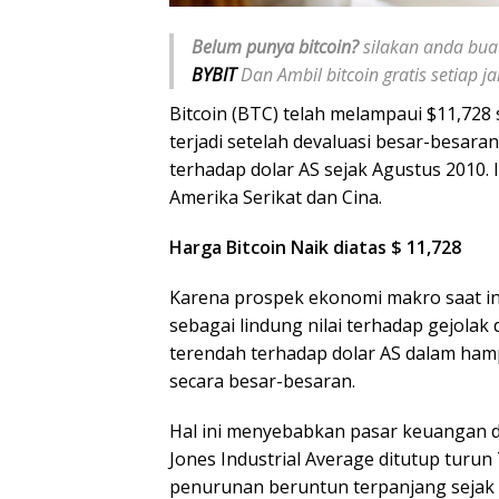
Belum punya bitcoin?
silakan anda buat
BYBIT
Dan Ambil bitcoin gratis setiap 
Bitcoin (BTC) telah melampaui $11,728 s
terjadi setelah devaluasi besar-besar
terhadap dolar AS sejak Agustus 2010.
Amerika Serikat dan Cina.
Harga Bitcoin Naik diatas $ 11,728
Karena prospek ekonomi makro saat in
sebagai lindung nilai terhadap gejolak 
terendah terhadap dolar AS dalam hamp
secara besar-besaran.
Hal ini menyebabkan pasar keuangan di
Jones Industrial Average ditutup tur
penurunan beruntun terpanjang sejak