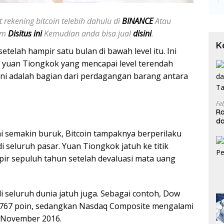
 rekening bitcoin telebih dahulu di
BINANCE
Atau
jam
Disitus ini
Kemudian anda bisa jual
disini
.
K
etelah hampir satu bulan di bawah level itu. Ini
an yuan Tiongkok yang mencapai level terendah
 Ini adalah bagian dari perdagangan barang antara
Fe
Ra
da
T
i semakin buruk, Bitcoin tampaknya berperilaku
di seluruh pasar. Yuan Tiongkok jatuh ke titik
ir sepuluh tahun setelah devaluasi mata uang
 seluruh dunia jatuh juga. Sebagai contoh, Dow
un 767 poin, sedangkan Nasdaq Composite mengalami
 November 2016.