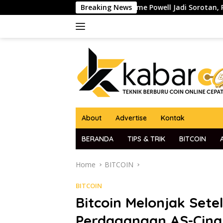
Skip
to Ketua The Fed Jerome Powell Jadi Sorotan, Pasar Kripto dan
Breaking News
to
content
About
Advertise
Kontak
BERANDA
TIPS & TRIK
BITCOIN
Home
BITCOIN
BITCOIN
Bitcoin Melonjak Sete
Perdagangan AS-Cina