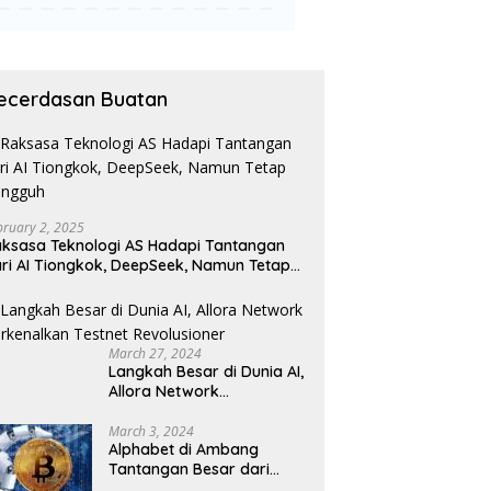
ecerdasan Buatan
bruary 2, 2025
ksasa Teknologi AS Hadapi Tantangan
ri AI Tiongkok, DeepSeek, Namun Tetap
angguh
March 27, 2024
Langkah Besar di Dunia AI,
Allora Network
Perkenalkan Testnet
Revolusioner
March 3, 2024
Alphabet di Ambang
Tantangan Besar dari
Kompetitor AI