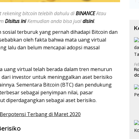
 rekening bitcoin telebih dahulu di
BINANCE
Atau
jam
Disitus ini
Kemudian anda bisa jual
disini
.
K
n sosial terburuk yang pernah dihadapi Bitcoin dan
disebabkan oleh fakta bahwa mata uang virtual
yang lalu dan belum mencapai adopsi massal
Fe
a uang virtual telah berada dalam tren menurun
Ra
da
i dari investor untuk meninggalkan aset berisiko
T
 lainnya. Sementara Bitcoin (BTC) dan pendukung
erbesar sebagai penyimpan nilai, pasar
 diperdagangkan sebagai aset berisiko.
g Berpotensi Terbang di Maret 2020
erisiko