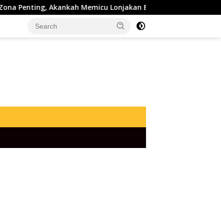
ng, Akankah Memicu Lonjakan Baru?
Dogecoin Turun, Tap