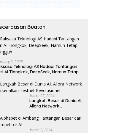
ecerdasan Buatan
bruary 2, 2025
ksasa Teknologi AS Hadapi Tantangan
ri AI Tiongkok, DeepSeek, Namun Tetap
angguh
March 27, 2024
Langkah Besar di Dunia AI,
Allora Network
Perkenalkan Testnet
Revolusioner
March 3, 2024