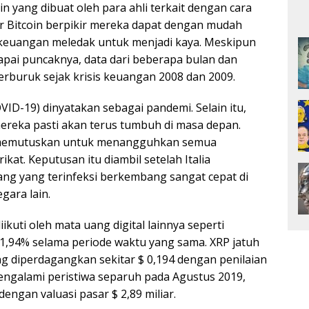
in yang dibuat oleh para ahli terkait dengan cara
Bitcoin berpikir mereka dapat dengan mudah
euangan meledak untuk menjadi kaya. Meskipun
capai puncaknya, data dari beberapa bulan dan
erburuk sejak krisis keuangan 2008 dan 2009.
VID-19) dinyatakan sebagai pandemi. Selain itu,
ereka pasti akan terus tumbuh di masa depan.
mp memutuskan untuk menangguhkan semua
kat. Keputusan itu diambil setelah Italia
ng yang terinfeksi berkembang sangat cepat di
gara lain.
iikuti oleh mata uang digital lainnya seperti
1,94% selama periode waktu yang sama. XRP jatuh
g diperdagangkan sekitar $ 0,194 dengan penilaian
 mengalami peristiwa separuh pada Agustus 2019,
engan valuasi pasar $ 2,89 miliar.