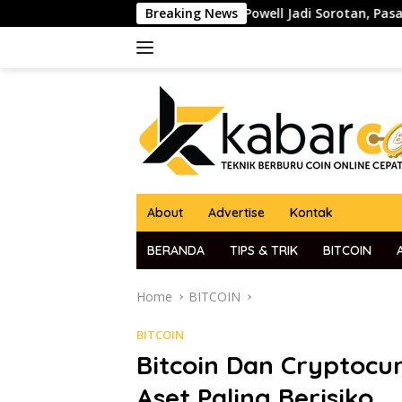
Skip
ato Ketua The Fed Jerome Powell Jadi Sorotan, Pasar Kripto d
Breaking News
to
content
About
Advertise
Kontak
BERANDA
TIPS & TRIK
BITCOIN
Home
BITCOIN
BITCOIN
Bitcoin Dan Cryptocu
Aset Paling Berisiko