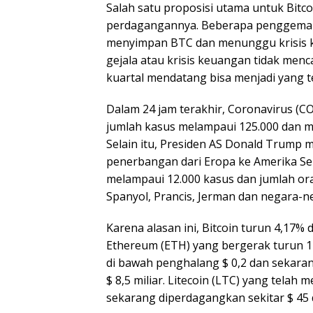
Salah satu proposisi utama untuk Bitco
perdagangannya. Beberapa penggemar 
menyimpan BTC dan menunggu krisis k
gejala atau krisis keuangan tidak men
kuartal mendatang bisa menjadi yang t
Dalam 24 jam terakhir, Coronavirus (CO
jumlah kasus melampaui 125.000 dan m
Selain itu, Presiden AS Donald Tru
penerbangan dari Eropa ke Amerika Seri
melampaui 12.000 kasus dan jumlah ora
Spanyol, Prancis, Jerman dan negara-ne
Karena alasan ini, Bitcoin turun 4,17% d
Ethereum (ETH) yang bergerak turun 1
di bawah penghalang $ 0,2 dan sekaran
$ 8,5 miliar. Litecoin (LTC) yang telah
sekarang diperdagangkan sekitar $ 45 d