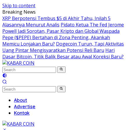
Skip to content
Breaking News
XRP Berpotensi Tembus $5 di Akhir Tahu, Inilah 5
Alasannya Menurut Analis
Pidato Ketua The Fed Jerome
Powell Jadi Sorotan, Pasar Kripto dan Global Waspada
Pepe ($PEPE) Bertahan di Zona Penting, Akankah
Memicu Lonjakan Baru?
Dogecoin Turun, Tapi Aktivitas
Uang Pintar Mengisyaratkan Potensi Reli Baru
Hari
Dasar Bitcoin, Titik Balik Besar atau Awal Koreksi Baru?
About
Advertise
Kontak