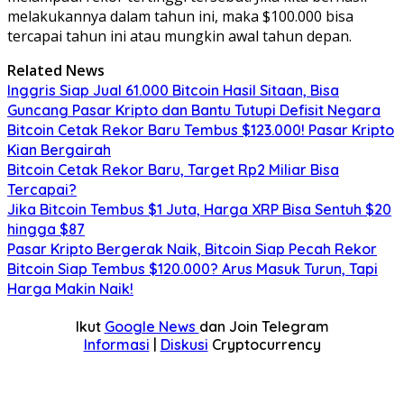
melakukannya dalam tahun ini, maka $100.000 bisa
tercapai tahun ini atau mungkin awal tahun depan.
Related News
Inggris Siap Jual 61.000 Bitcoin Hasil Sitaan, Bisa
Guncang Pasar Kripto dan Bantu Tutupi Defisit Negara
Bitcoin Cetak Rekor Baru Tembus $123.000! Pasar Kripto
Kian Bergairah
Bitcoin Cetak Rekor Baru, Target Rp2 Miliar Bisa
Tercapai?
Jika Bitcoin Tembus $1 Juta, Harga XRP Bisa Sentuh $20
hingga $87
Pasar Kripto Bergerak Naik, Bitcoin Siap Pecah Rekor
Bitcoin Siap Tembus $120.000? Arus Masuk Turun, Tapi
Harga Makin Naik!
Ikut
Google News
dan Join Telegram
Informasi
|
Diskusi
Cryptocurrency