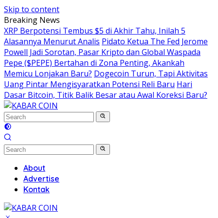
Skip to content
Breaking News
XRP Berpotensi Tembus $5 di Akhir Tahu, Inilah 5
Alasannya Menurut Analis
Pidato Ketua The Fed Jerome
Powell Jadi Sorotan, Pasar Kripto dan Global Waspada
Pepe ($PEPE) Bertahan di Zona Penting, Akankah
Memicu Lonjakan Baru?
Dogecoin Turun, Tapi Aktivitas
Uang Pintar Mengisyaratkan Potensi Reli Baru
Hari
Dasar Bitcoin, Titik Balik Besar atau Awal Koreksi Baru?
About
Advertise
Kontak