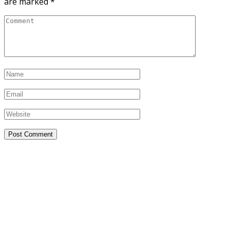
are marked
*