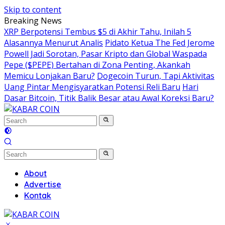
Skip to content
Breaking News
XRP Berpotensi Tembus $5 di Akhir Tahu, Inilah 5
Alasannya Menurut Analis
Pidato Ketua The Fed Jerome
Powell Jadi Sorotan, Pasar Kripto dan Global Waspada
Pepe ($PEPE) Bertahan di Zona Penting, Akankah
Memicu Lonjakan Baru?
Dogecoin Turun, Tapi Aktivitas
Uang Pintar Mengisyaratkan Potensi Reli Baru
Hari
Dasar Bitcoin, Titik Balik Besar atau Awal Koreksi Baru?
About
Advertise
Kontak