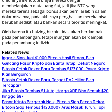
umumnya menutupi biaya mereka dengan
membelanjakan mata uang fiat, jadi jika BTC yang
mereka terima sebagai bonus akan bernilai lebih dalam
dolar misalnya, pada akhirnya penghasilan mereka bisa
berubah sedikit, atau bahkan secara teoritis meningkat.
Oleh karena itu halving bitcoin tidak akan berdampak
pada penambangan, tetapi mungkin akan berdampak
pada penambang individu.
Related News
Inggris Siap Jual 61.000 Bitcoin Hasil Sitaan, Bisa
Guncang Pasar Kripto dan Bantu Tutupi Defisit Negara
Bitcoin Cetak Rekor Baru Tembus $123.000! Pasar Kripto
Kian Bergairah
Bitcoin Cetak Rekor Baru, Target Rp2 Miliar Bisa
Tercapai?
Jika Bitcoin Tembus $1 Juta, Harga XRP Bisa Sentuh $20
hingga $87
Pasar Kripto Bergerak Naik, Bitcoin Siap Pecah Rekor
Bitcoin Siap Tembus $120.000? Arus Masuk Turun, Tapi