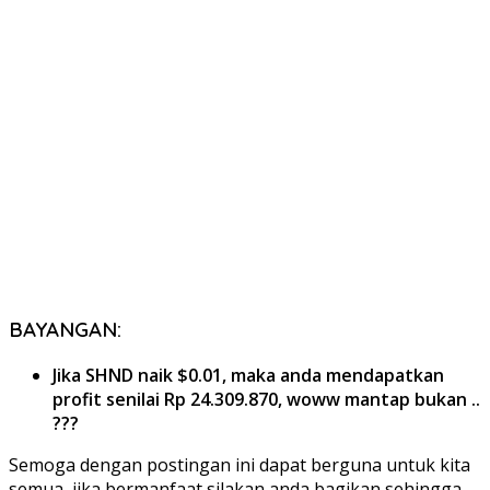
BAYANGAN:
Jika
SHND
naik $0.01, maka anda mendapatkan
profit senilai
Rp 24.309.870,
woww mantap bukan ..
???
Semoga dengan postingan ini dapat berguna untuk kita
semua, jika bermanfaat silakan anda bagikan sehingga