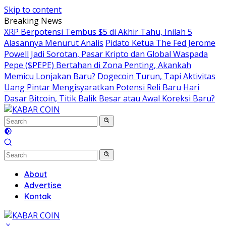
Skip to content
Breaking News
XRP Berpotensi Tembus $5 di Akhir Tahu, Inilah 5
Alasannya Menurut Analis
Pidato Ketua The Fed Jerome
Powell Jadi Sorotan, Pasar Kripto dan Global Waspada
Pepe ($PEPE) Bertahan di Zona Penting, Akankah
Memicu Lonjakan Baru?
Dogecoin Turun, Tapi Aktivitas
Uang Pintar Mengisyaratkan Potensi Reli Baru
Hari
Dasar Bitcoin, Titik Balik Besar atau Awal Koreksi Baru?
About
Advertise
Kontak