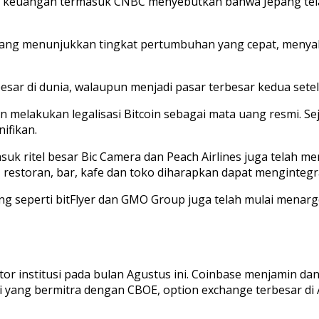
rita keuangan termasuk CNBC menyebutkan bahwa Jepang tela
pang menunjukkan tingkat pertumbuhan yang cepat, menyali
esar di dunia, walaupun menjadi pasar terbesar kedua setel
 melakukan legalisasi Bitcoin sebagai mata uang resmi. Seja
ifikan.
suk ritel besar Bic Camera dan Peach Airlines juga telah 
estoran, bar, kafe dan toko diharapkan dapat mengintegras
ang seperti bitFlyer dan GMO Group juga telah mulai menarg
or institusi pada bulan Agustus ini. Coinbase menjamin dan
ini yang bermitra dengan CBOE, option exchange terbesar di 