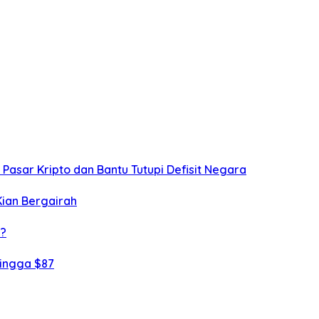
g Pasar Kripto dan Bantu Tutupi Defisit Negara
Kian Bergairah
i?
hingga $87