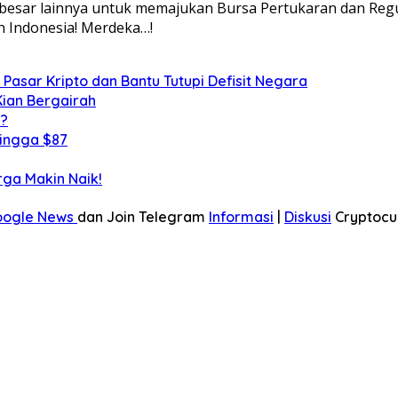
esar lainnya untuk memajukan Bursa Pertukaran dan Regu
n Indonesia! Merdeka…!
g Pasar Kripto dan Bantu Tutupi Defisit Negara
Kian Bergairah
i?
hingga $87
rga Makin Naik!
oogle News
dan Join Telegram
Informasi
|
Diskusi
Cryptocu