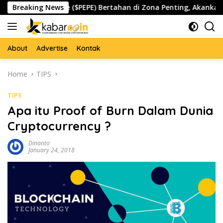
Skip
Breaking News
Pepe ($PEPE) Bertahan di Zona Penting, Akankah Memicu L
to
content
About
Advertise
Kontak
Home
TIPS
TIPS
Apa itu Proof of Burn Dalam Dunia
Cryptocurrency ?
Dinanto
January 24, 2018