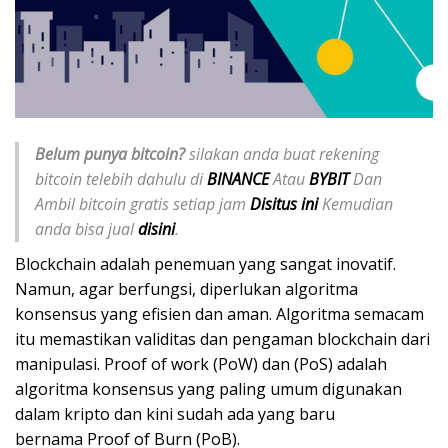
Belum punya bitcoin?
silakan anda buat rekening
bitcoin telebih dahulu di
BINANCE
Atau
BYBIT
Dan
Ambil bitcoin gratis setiap jam
Disitus ini
Kemudian
anda bisa jual
disini
.
Blockchain adalah penemuan yang sangat inovatif.
Namun, agar berfungsi, diperlukan algoritma
konsensus yang efisien dan aman. Algoritma semacam
itu memastikan validitas dan pengaman blockchain dari
manipulasi. Proof of work (PoW) dan (PoS) adalah
algoritma konsensus yang paling umum digunakan
dalam kripto dan kini sudah ada yang baru
bernama Proof of Burn (PoB).